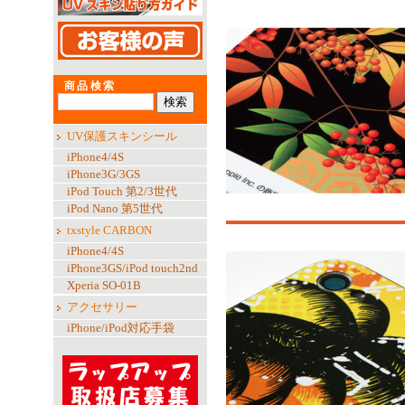
商品検索
UV保護スキンシール
iPhone4/4S
iPhone3G/3GS
iPod Touch 第2/3世代
iPod Nano 第5世代
txstyle CARBON
iPhone4/4S
iPhone3GS/iPod touch2nd
Xperia SO-01B
アクセサリー
iPhone/iPod対応手袋