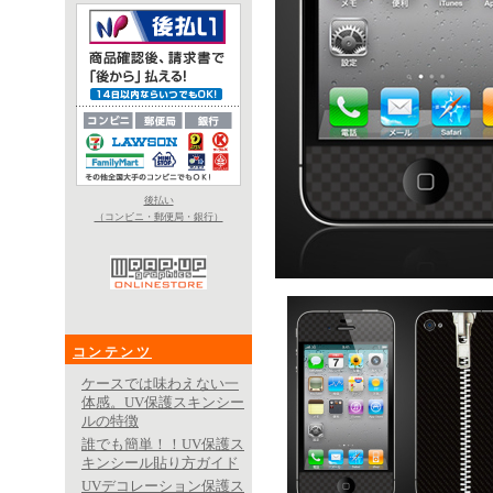
後払い
（コンビニ・郵便局・銀行）
コンテンツ
ケースでは味わえない一
体感。UV保護スキンシー
ルの特徴
誰でも簡単！！UV保護ス
キンシール貼り方ガイド
UVデコレーション保護ス