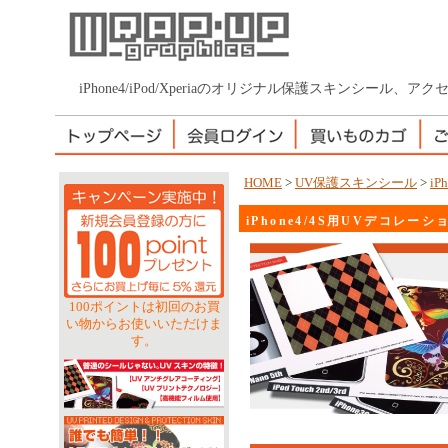
iPhone4/iPod/Xperiaのオリジナル保護スキンシール
HOME
>
UV保護スキンシール
>
iP
iPhone4/4S用UVデコレー
100ポイントは初回のお買
い物からお使いいただけま
す。