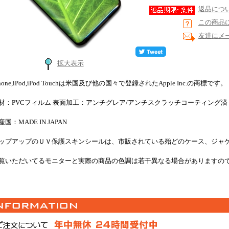
返品につ
この商品
友達にメ
拡大表示
Phone,iPod,iPod Touchは米国及び他の国々で登録されたApple Inc.の商標です。
材：PVCフィルム 表面加工：アンチグレア/アンチスクラッチコーティング済
産国：MADE IN JAPAN
ップアップのＵＶ保護スキンシールは、市販されている殆どのケース、ジャ
覧いただいてるモニターと実際の商品の色調は若干異なる場合がありますの