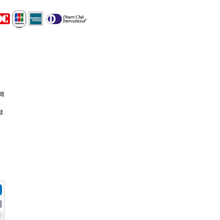
簡
ま
ス