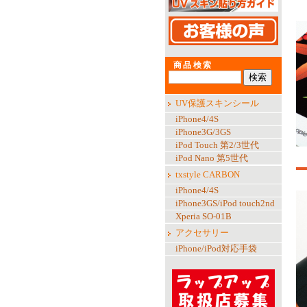
商品検索
UV保護スキンシール
iPhone4/4S
iPhone3G/3GS
iPod Touch 第2/3世代
iPod Nano 第5世代
txstyle CARBON
iPhone4/4S
iPhone3GS/iPod touch2nd
Xperia SO-01B
アクセサリー
iPhone/iPod対応手袋