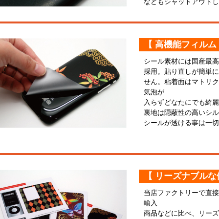
などもシャットアウトし
【 高機能フィルム
シール素材には国産最高
採用。貼り直しが簡単に
せん。粘着面はマトリク
気泡が
入らずどなたにでも綺麗
裏地は隠蔽性の高いシル
シールが透ける事は一切
【 リーズナブルな
当店ファクトリーで直接
輸入
商品などに比べ、リーズ