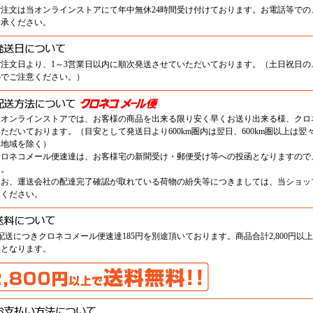
ご注文は当オンラインストアにて年中無休24時間受け付けております。お電話等で
了承ください。
ご注文日より、1～3営業日以内に順次発送させていただいております。（土日祝日
のでご注意ください。）
当オンラインストアでは、お客様の商品を出来る限り安く早くお送り出来る様、クロ
ただいております。（目安として発送日より600km圏内は翌日、600km圏以上は
部地域を除く）
クロネコメール便速達は、お客様宅の新聞受け・郵便受け等への投函となりますので
す。
なお、運送会社の配達完了確認が取れている荷物の紛失等につきましては、当ショッ
承ください。
1配送につきクロネコメール便速達185円を別途頂いております。商品合計2,800円
料となります。