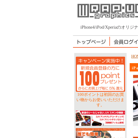
iPhone4/iPod/Xper
HO
i
100ポイントは初回のお買
い物からお使いいただけま
す。