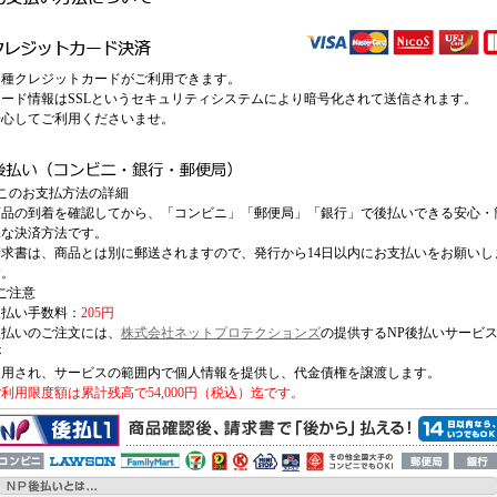
各種クレジットカードがご利用できます。
カード情報はSSLというセキュリティシステムにより暗号化されて送信されます。
安心してご利用くださいませ。
○このお支払方法の詳細
商品の到着を確認してから、「コンビニ」「郵便局」「銀行」で後払いできる安心・
単な決済方法です。
請求書は、商品とは別に郵送されますので、発行から14日以内にお支払いをお願いし
す。
ご注意
後払い手数料：
205円
後払いのご注文には、
株式会社ネットプロテクションズ
の提供するNP後払いサービ
が
適用され、サービスの範囲内で個人情報を提供し、代金債権を譲渡します。
利用限度額は累計残高で54,000円（税込）迄です。