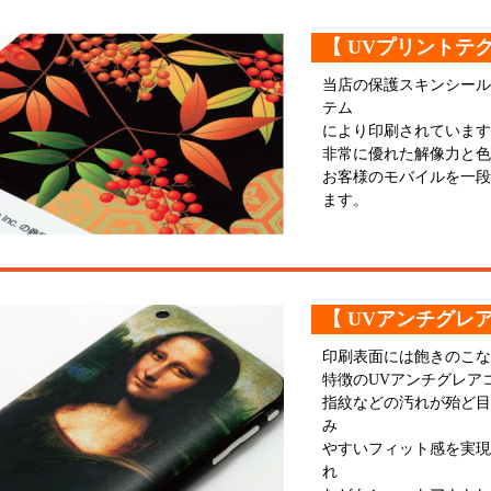
【 UVプリントテ
当店の保護スキンシール
テム
により印刷されています
非常に優れた解像力と色
お客様のモバイルを一段
ます。
【 UVアンチグレ
印刷表面には飽きのこな
特徴のUVアンチグレア
指紋などの汚れが殆ど目
み
やすいフィット感を実現
れ