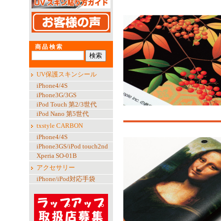
商品検索
UV保護スキンシール
iPhone4/4S
iPhone3G/3GS
iPod Touch 第2/3世代
iPod Nano 第5世代
txstyle CARBON
iPhone4/4S
iPhone3GS/iPod touch2nd
Xperia SO-01B
アクセサリー
iPhone/iPod対応手袋