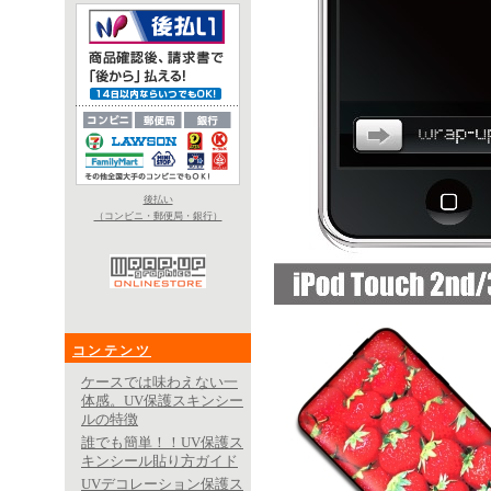
後払い
（コンビニ・郵便局・銀行）
コンテンツ
ケースでは味わえない一
体感。UV保護スキンシー
ルの特徴
誰でも簡単！！UV保護ス
キンシール貼り方ガイド
UVデコレーション保護ス